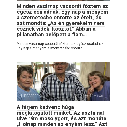
Minden vasárnap vacsorát főztem az
egész családnak. Egy nap a menyem
a szemetesbe öntötte az ételt, és
azt mondta: „Az én gyerekeim nem
esznek vidéki kosztot.” Abban a
pillanatban belépett a fiam…
Minden vasárnap vacsorát főztem az egész családnak.
Egy nap a menyem a szemetesbe öntötte
HÍRESSÉGEK
0
54 views
A férjem kedvenc húga
meglátogatott minket. Az asztalnál
ülve rám mosolygott, és azt mondta:
„Holnap minden az enyém lesz.” Azt