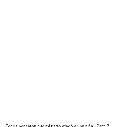
Todos pensaron que mi perro atacó a una niña… Pero 7