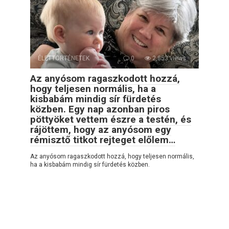
ÉLETTÖRTÉNETEK
0
2,853 views
Az anyósom ragaszkodott hozzá,
hogy teljesen normális, ha a
kisbabám mindig sír fürdetés
közben. Egy nap azonban piros
pöttyöket vettem észre a testén, és
rájöttem, hogy az anyósom egy
rémisztő titkot rejteget előlem…
Az anyósom ragaszkodott hozzá, hogy teljesen normális,
ha a kisbabám mindig sír fürdetés közben.