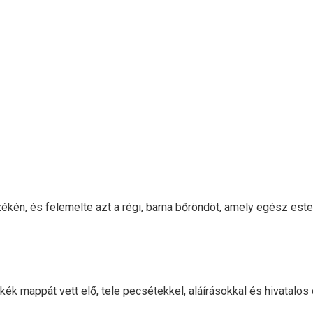
zékén, és felemelte azt a régi, barna bőröndöt, amely egész este 
, kék mappát vett elő, tele pecsétekkel, aláírásokkal és hivatal