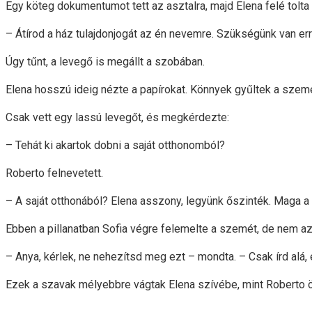
Egy köteg dokumentumot tett az asztalra, majd Elena felé tolta a
– Átírod a ház tulajdonjogát az én nevemre. Szükségünk van er
Úgy tűnt, a levegő is megállt a szobában.
Elena hosszú ideig nézte a papírokat. Könnyek gyűltek a szemé
Csak vett egy lassú levegőt, és megkérdezte:
– Tehát ki akartok dobni a saját otthonomból?
Roberto felnevetett.
– A saját otthonából? Elena asszony, legyünk őszinték. Maga a 
Ebben a pillanatban Sofia végre felemelte a szemét, de nem az
– Anya, kérlek, ne nehezítsd meg ezt – mondta. – Csak írd alá,
Ezek a szavak mélyebbre vágtak Elena szívébe, mint Roberto 