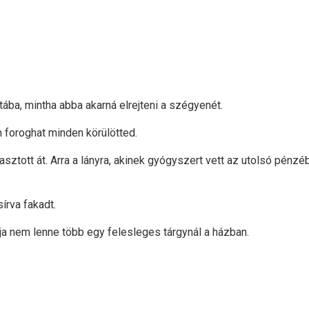
tába, mintha abba akarná elrejteni a szégyenét.
 foroghat minden körülötted.
rrasztott át. Arra a lányra, akinek gyógyszert vett az utolsó pénzé
írva fakadt.
yja nem lenne több egy felesleges tárgynál a házban.