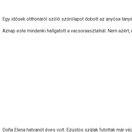
Egy idősek otthonáról szóló szórólapot dobott az anyósa tány
Aznap este mindenki hallgatott a vacsoraasztalnál. Nem azért,
Doña Elena hatvanöt éves volt. Ezüstös szálak futottak már vég