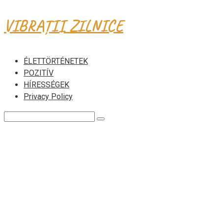
Skip
VIBRAȚII ZILNICE
to
content
ÉLETTÖRTÉNETEK
POZITÍV
HÍRESSÉGEK
Privacy Policy
Search: