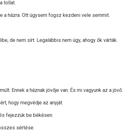
 tollat.
re a házra. Ott úgysem fogsz kezdeni vele semmit.
be, de nem sírt. Legalábbis nem úgy, ahogy ők várták.
múlt. Ennek a háznak jövője van. És mi vagyunk az a jövő.
ért, hogy megvédje az anyját.
 és fejezzük be békésen.
összes sértése.