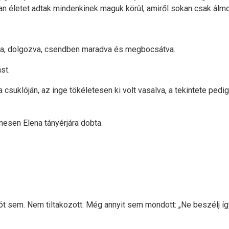
olyan életet adtak mindenkinek maguk körül, amiről sokan csak álm
zva, dolgozva, csendben maradva és megbocsátva.
st.
a csuklóján, az inge tökéletesen ki volt vasalva, a tekintete pedig
nesen Elena tányérjára dobta.
szót sem. Nem tiltakozott. Még annyit sem mondott: „Ne beszélj í