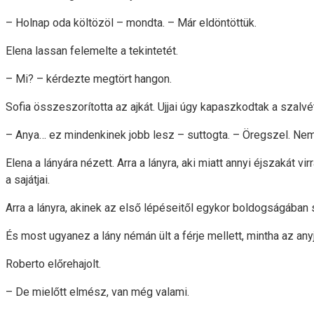
– Holnap oda költözöl – mondta. – Már eldöntöttük.
Elena lassan felemelte a tekintetét.
– Mi? – kérdezte megtört hangon.
Sofia összeszorította az ajkát. Ujjai úgy kapaszkodtak a szalvé
– Anya… ez mindenkinek jobb lesz – suttogta. – Öregszel. Nem
Elena a lányára nézett. Arra a lányra, aki miatt annyi éjszakát vi
a sajátjai.
Arra a lányra, akinek az első lépéseitől egykor boldogságában s
És most ugyanez a lány némán ült a férje mellett, mintha az an
Roberto előrehajolt.
– De mielőtt elmész, van még valami.