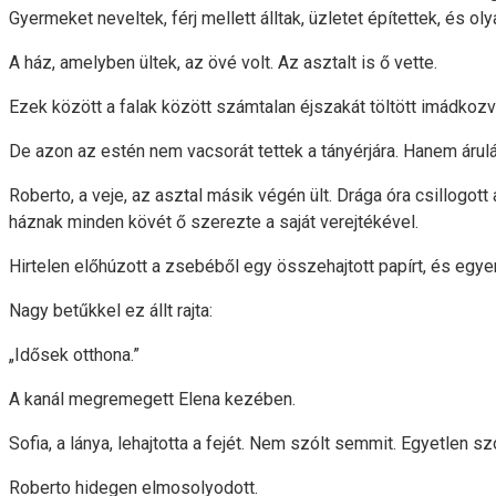
Gyermeket neveltek, férj mellett álltak, üzletet építettek, és 
A ház, amelyben ültek, az övé volt. Az asztalt is ő vette.
Ezek között a falak között számtalan éjszakát töltött imádko
De azon az estén nem vacsorát tettek a tányérjára. Hanem árulá
Roberto, a veje, az asztal másik végén ült. Drága óra csillogott 
háznak minden kövét ő szerezte a saját verejtékével.
Hirtelen előhúzott a zsebéből egy összehajtott papírt, és egye
Nagy betűkkel ez állt rajta:
„Idősek otthona.”
A kanál megremegett Elena kezében.
Sofia, a lánya, lehajtotta a fejét. Nem szólt semmit. Egyetlen 
Roberto hidegen elmosolyodott.