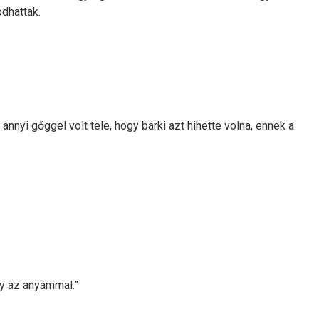
odhattak.
 annyi gőggel volt tele, hogy bárki azt hihette volna, ennek a
gy az anyámmal.”