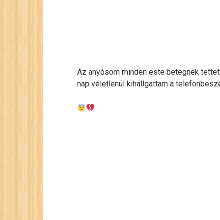
Az anyósom minden este betegnek tettett
nap véletlenül kihallgattam a telefonbes