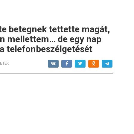
e betegnek tettette magát,
on mellettem… de egy nap
 a telefonbeszélgetését
ETEK