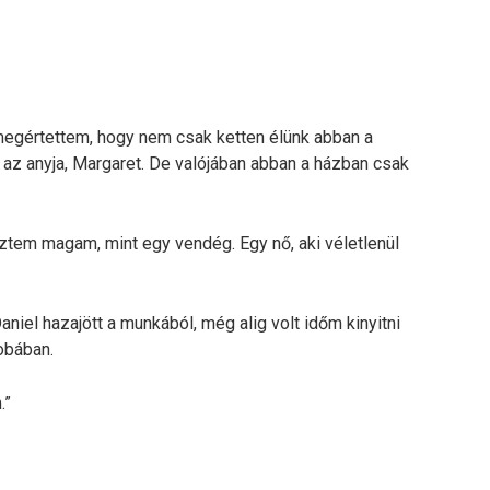
egértettem, hogy nem csak ketten élünk abban a
s az anyja, Margaret. De valójában abban a házban csak
eztem magam, mint egy vendég. Egy nő, aki véletlenül
niel hazajött a munkából, még alig volt időm kinyitni
zobában.
.”