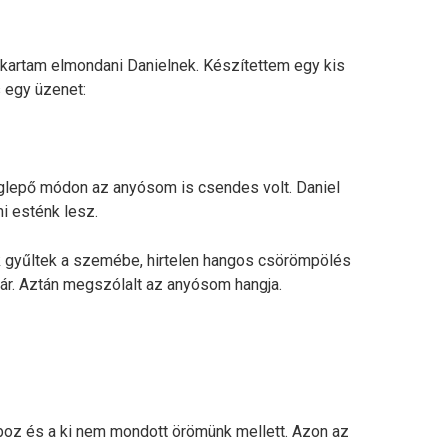
kartam elmondani Danielnek. Készítettem egy kis
 egy üzenet:
glepő módon az anyósom is csendes volt. Daniel
mi esténk lesz.
ek gyűltek a szemébe, hirtelen hangos csörömpölés
hár. Aztán megszólalt az anyósom hangja.
doboz és a ki nem mondott örömünk mellett. Azon az