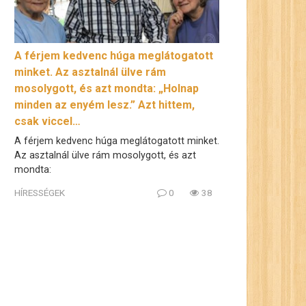
A férjem kedvenc húga meglátogatott
minket. Az asztalnál ülve rám
mosolygott, és azt mondta: „Holnap
minden az enyém lesz.” Azt hittem,
csak viccel…
A férjem kedvenc húga meglátogatott minket.
Az asztalnál ülve rám mosolygott, és azt
mondta:
HÍRESSÉGEK
0
38