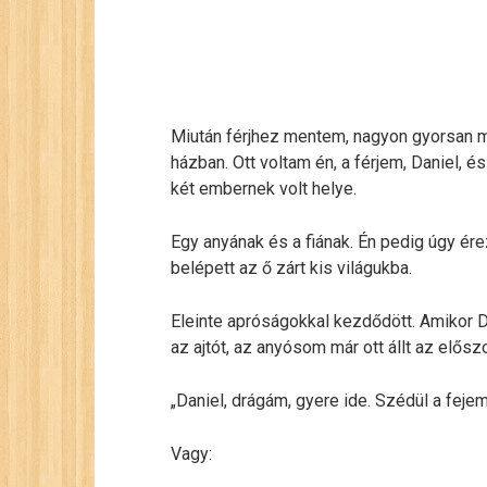
Miután férjhez mentem, nagyon gyorsan m
házban. Ott voltam én, a férjem, Daniel, é
két embernek volt helye.
Egy anyának és a fiának. Én pedig úgy ér
belépett az ő zárt kis világukba.
Eleinte apróságokkal kezdődött. Amikor Da
az ajtót, az anyósom már ott állt az elős
„Daniel, drágám, gyere ide. Szédül a fejem
Vagy: