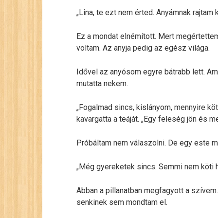
„Lina, te ezt nem érted. Anyámnak rajtam k
Ez a mondat elnémított. Mert megértettem
voltam. Az anyja pedig az egész világa.
Idővel az anyósom egyre bátrabb lett. Am
mutatta nekem.
„Fogalmad sincs, kislányom, mennyire kö
kavargatta a teáját. „Egy feleség jön és m
Próbáltam nem válaszolni. De egy este 
„Még gyereketek sincs. Semmi nem köti h
Abban a pillanatban megfagyott a szívem.
senkinek sem mondtam el.