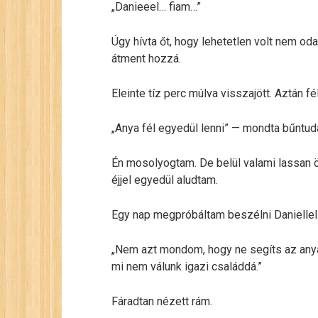
„Danieeel… fiam…”
Úgy hívta őt, hogy lehetetlen volt nem oda
átment hozzá.
Eleinte tíz perc múlva visszajött. Aztán f
„Anya fél egyedül lenni” — mondta bűntuda
Én mosolyogtam. De belül valami lassan
éjjel egyedül aludtam.
Egy nap megpróbáltam beszélni Daniellel
„Nem azt mondom, hogy ne segíts az any
mi nem válunk igazi családdá.”
Fáradtan nézett rám.