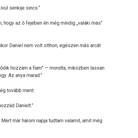
ívül senkije sincs.”
, hogy az ő fejében én még mindig „valaki más”
ikor Daniel nem volt otthon, egészen más arcát
tődik hozzám a fiam” — mondta, miközben lassan
egy. Az anya marad.”
még tovább ment.
ozzád Danielt.”
 Mert már három napja tudtam valamit, amit még