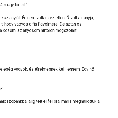
ém egy kicsit.”
 az anyját. Én nem voltam ez ellen. Ő volt az anyja,
, hogy vágyott a fia figyelmére. De aztán ez
a kezem, az anyósom hirtelen megszólalt:
leség vagyok, és türelmesnek kell lennem. Egy nő
k.
lószobánkba, alig telt el fél óra, máris meghallottuk a