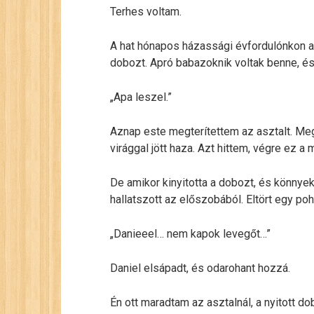
Terhes voltam.
A hat hónapos házassági évfordulónkon a
dobozt. Apró babazoknik voltak benne, és
„Apa leszel.”
Aznap este megterítettem az asztalt. Me
virággal jött haza. Azt hittem, végre ez a 
De amikor kinyitotta a dobozt, és könny
hallatszott az előszobából. Eltört egy po
„Danieeel… nem kapok levegőt…”
Daniel elsápadt, és odarohant hozzá.
Én ott maradtam az asztalnál, a nyitott 