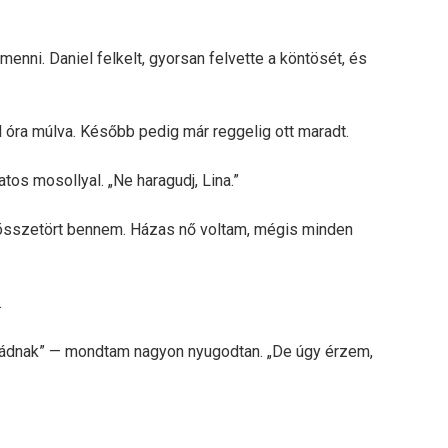
menni. Daniel felkelt, gyorsan felvette a köntösét, és
él óra múlva. Később pedig már reggelig ott maradt.
tos mosollyal. „Ne haragudj, Lina.”
 összetört bennem. Házas nő voltam, mégis minden
.
ádnak” — mondtam nagyon nyugodtan. „De úgy érzem,