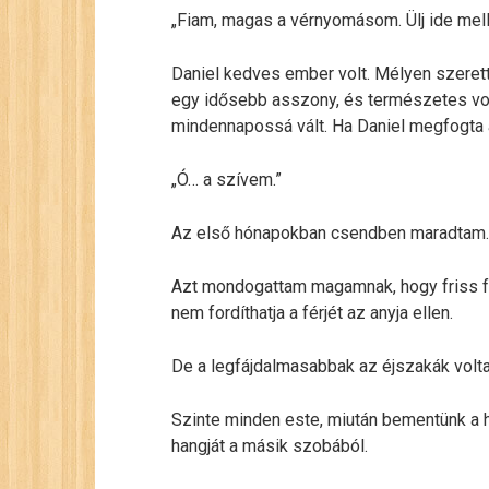
„Fiam, magas a vérnyomásom. Ülj ide mell
Daniel kedves ember volt. Mélyen szerette
egy idősebb asszony, és természetes volt
mindennapossá vált. Ha Daniel megfogta 
„Ó… a szívem.”
Az első hónapokban csendben maradtam.
Azt mondogattam magamnak, hogy friss fe
nem fordíthatja a férjét az anyja ellen.
De a legfájdalmasabbak az éjszakák volta
Szinte minden este, miután bementünk a há
hangját a másik szobából.