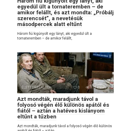
Három fiú kigúnyolt egy lányt, aki
egyedül ült a tornateremben – de
amikor felállt, és azt mondta: „Próbálj
szerencsét”, a nevetésük
másodpercek alatt eltűnt
Három fiú kigúnyolt egy lányt, aki egyedül ült a
tornateremben – de amikor felállt,
ÉLETTÖRTÉNETEK
0
375 views
Azt mondták, maradjunk távol a
folyosó végén élő különös apától és
fiától – aztán a hatéves kislányom
eltűnt a tűzben
Azt mondták, maradjunk távol a folyosó végén élő különös
apától és fiától – aztán