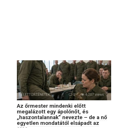
ÉLETTÖRTÉNETEK
0
4,207 views
Az őrmester mindenki előtt
megalázott egy ápolónőt, és
„haszontalannak” nevezte – de a nő
egyetlen mondatától elsápadt az