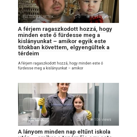
ÉLETTÖRTÉNETEK
0
8,194 views
A férjem ragaszkodott hozzá, hogy
minden este ő fürdesse meg a
kislányunkat – amikor egyik este
titokban követtem, elgyengültek a
térdeim
A férjem ragaszkodott hozzá, hogy minden este ő
fürdesse meg a kislányunkat – amikor
HÍRESSÉGEK
0
106 views
A lányom minden nap eltűnt iskola