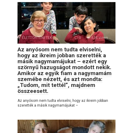
ÉLETTÖRTÉNETEK
0
638 views
Az anyósom nem tudta elviselni,
hogy az ikreim jobban szerették a
másik nagymamájukat – ezért egy
szörnyű hazugságot mondott nekik.
Amikor az egyik fiam a nagymamám
szemébe nézett, és azt mondta:
„Tudom, mit tettél”, majdnem
összeesett.
Az anyósom nem tudta elviselni, hogy az ikreim jobban
szerették a másik nagymamájukat –