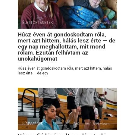
ÉLETTÖRTÉNETEK
0
43 views
Húsz éven át gondoskodtam róla,
mert azt hittem, hálás lesz érte — de
egy nap meghallottam, mit mond
rólam. Ezután felhívtam az
unokahúgomat
Húsz éven át gondoskodtam róla, mert azt hittem, hálás
lesz érte — de egy
HÍRESSÉGEK
0
1,699 views