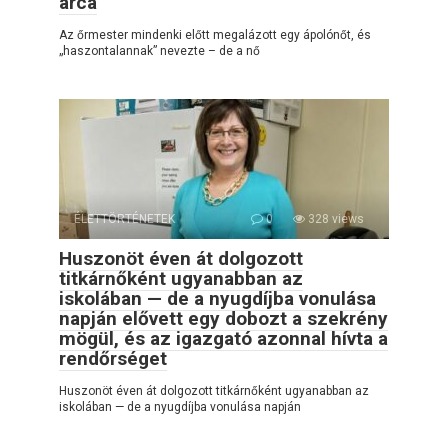
arca
Az őrmester mindenki előtt megalázott egy ápolónőt, és
„haszontalannak” nevezte – de a nő
ÉLETTÖRTÉNETEK
0
328 views
Huszonöt éven át dolgozott
titkárnőként ugyanabban az
iskolában — de a nyugdíjba vonulása
napján elővett egy dobozt a szekrény
mögül, és az igazgató azonnal hívta a
rendőrséget
Huszonöt éven át dolgozott titkárnőként ugyanabban az
iskolában — de a nyugdíjba vonulása napján