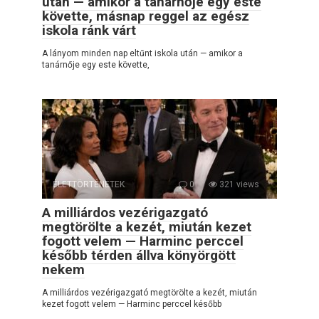
után — amikor a tanárnője egy este
követte, másnap reggel az egész
iskola ránk várt
A lányom minden nap eltűnt iskola után — amikor a
tanárnője egy este követte,
ÉLETTÖRTÉNETEK
0
321 views
A milliárdos vezérigazgató
megtörölte a kezét, miután kezet
fogott velem — Harminc perccel
később térden állva könyörgött
nekem
A milliárdos vezérigazgató megtörölte a kezét, miután
kezet fogott velem — Harminc perccel később