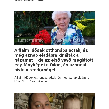
ÉLETTÖRTÉNETEK
0
3,725 views
A fiaim idősek otthonába adtak, és
még aznap eladásra kínálták a
házamat – de az első vevő meglátott
egy fényképet a falon, és azonnal
hívta a rendőrséget
A fiaim idősek otthonába adtak, és még aznap eladásra
kínálták a házamat – de