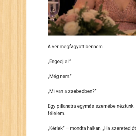
A vér megfagyott bennem.
„Engedj el.”
„Még nem.”
„Mi van a zsebedben?”
Egy pillanatra egymás szemébe néztünk. 
félelem.
„Kérlek” – mondta halkan. „Ha szereted őt,