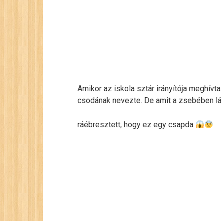
Amikor az iskola sztár irányítója meghí
csodának nevezte. De amit a zsebében lá
ráébresztett, hogy ez egy csapda