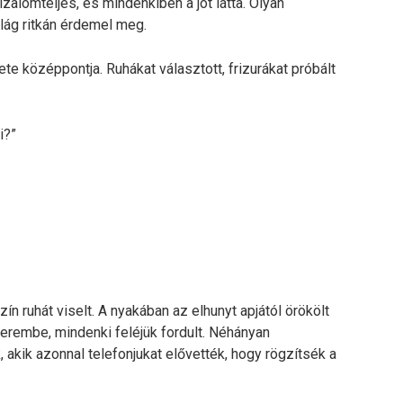
alomteljes, és mindenkiben a jót látta. Olyan
ilág ritkán érdemel meg.
te középpontja. Ruhákat választott, frizurákat próbált
i?”
ín ruhát viselt. A nyakában az elhunyt apjától örökölt
lterembe, mindenki feléjük fordult. Néhányan
akik azonnal telefonjukat elővették, hogy rögzítsék a