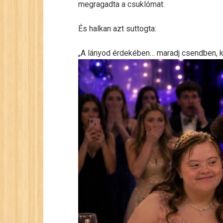
megragadta a csuklómat.
És halkan azt suttogta:
„A lányod érdekében… maradj csendben, 