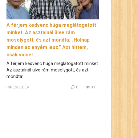
A férjem kedvenc húga meglátogatott
minket. Az asztalnál ülve rám
mosolygott, és azt mondta: „Holnap
minden az enyém lesz.” Azt hittem,
csak viccel…
A férjem kedvenc húga meglátogatott minket.
Az asztalnál ülve rám mosolygott, és azt
mondta:
HÍRESSÉGEK
0
31