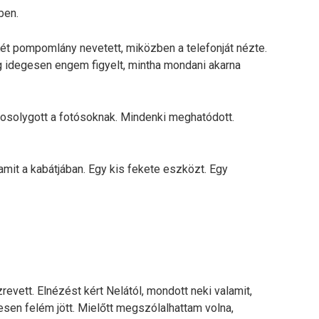
ben.
Két pompomlány nevetett, miközben a telefonját nézte.
g idegesen engem figyelt, mintha mondani akarna
s mosolygott a fotósoknak. Mindenki meghatódott.
amit a kabátjában. Egy kis fekete eszközt. Egy
revett. Elnézést kért Nelától, mondott neki valamit,
esen felém jött. Mielőtt megszólalhattam volna,