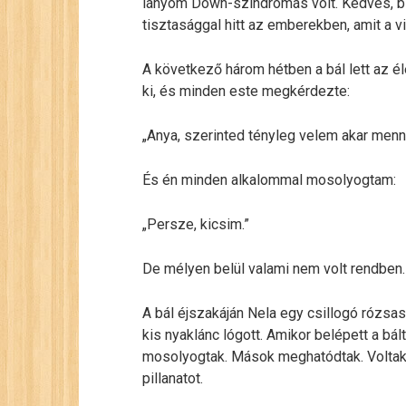
lányom Down-szindrómás volt. Kedves, biz
tisztasággal hitt az emberekben, amit a v
A következő három hétben a bál lett az éle
ki, és minden este megkérdezte:
„Anya, szerinted tényleg velem akar menn
És én minden alkalommal mosolyogtam:
„Persze, kicsim.”
De mélyen belül valami nem volt rendben.
A bál éjszakáján Nela egy csillogó rózsasz
kis nyaklánc lógott. Amikor belépett a bá
mosolyogtak. Mások meghatódtak. Voltak, 
pillanatot.