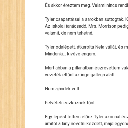
És akkor éreztem meg. Valami nincs rend
Tyler csapattársai a sarokban suttogtak. 
Az iskolai tanácsadó, Mrs. Morrison pedi
valamit, de nem tehetné.
Tyler odalépett, átkarolta Nela vállát, é
Mindenki… kivéve engem.
Mert abban a pillanatban észrevettem val
vezeték eltűnt az inge gallérja alatt.
Nem ajándék volt.
Felvételi eszköznek tűnt.
Egy lépést tettem előre. Tyler azonnal ész
amitől a lány nevetni kezdett, majd egyen