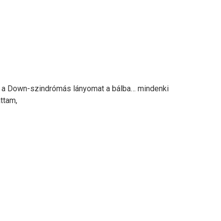
vta a Down-szindrómás lányomat a bálba… mindenki
ttam,