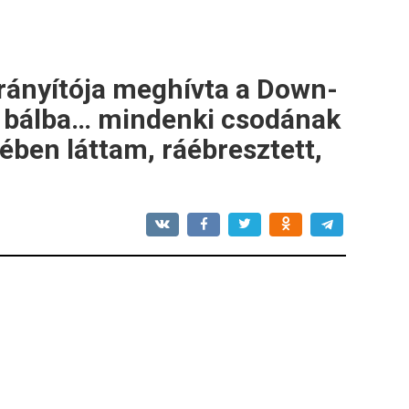
irányítója meghívta a Down-
 bálba… mindenki csodának
ében láttam, ráébresztett,