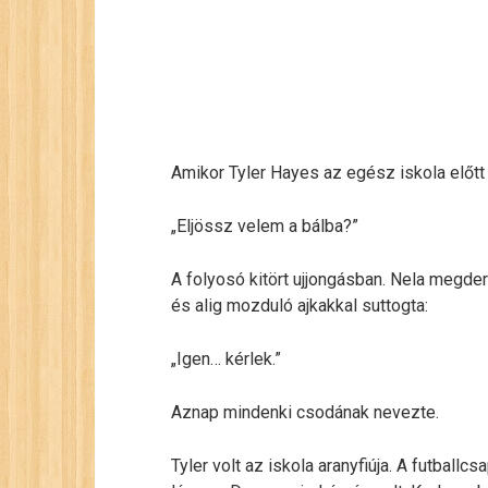
Amikor Tyler Hayes az egész iskola előtt 
„Eljössz velem a bálba?”
A folyosó kitört ujjongásban. Nela megde
és alig mozduló ajkakkal suttogta:
„Igen… kérlek.”
Aznap mindenki csodának nevezte.
Tyler volt az iskola aranyfiúja. A futball