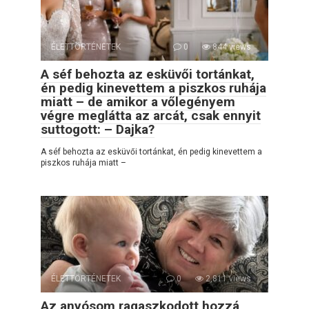
ÉLETTÖRTÉNETEK
0
844 views
A séf behozta az esküvői tortánkat,
én pedig kinevettem a piszkos ruhája
miatt – de amikor a vőlegényem
végre meglátta az arcát, csak ennyit
suttogott: – Dajka?
A séf behozta az esküvői tortánkat, én pedig kinevettem a
piszkos ruhája miatt –
ÉLETTÖRTÉNETEK
0
2,811 views
Az anyósom ragaszkodott hozzá,