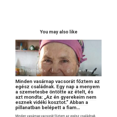
You may also like
ÉLETTÖRTÉNETEK
0
93 views
Minden vasárnap vacsorát főztem az
egész családnak. Egy nap a menyem
a szemetesbe öntötte az ételt, és
azt mondta: „Az én gyerekeim nem
esznek vidéki kosztot.” Abban a
pillanatban belépett a fiam…
Minden vasárnap vacsorát főztem az egész családnak.