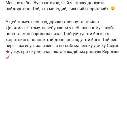
Мені потрібна була людина, якій я зможу довірити
найдорожче. Той, хто молодий, сильний і порядний».
У цей момент вона відкрила головну таємницю.
Десятиліття тому, перебуваючи у небезпечному шлюбі,
вона таємно народила сина. Щоб урятувати його від
жорстокого чоловіка, їй довелося віддати його. Той син
виріс і загинув, залишивши по собі маленьку дочку Софію.
Внучку, про яку не знав ніхто з жадібних родичів Вероніки.