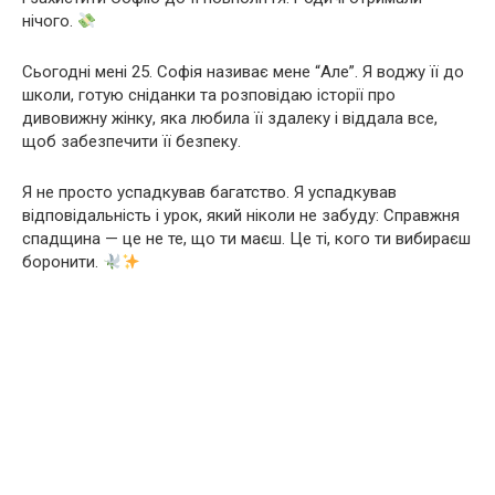
нічого.
Сьогодні мені 25. Софія називає мене “Але”. Я воджу її до
школи, готую сніданки та розповідаю історії про
дивовижну жінку, яка любила її здалеку і віддала все,
щоб забезпечити її безпеку.
Я не просто успадкував багатство. Я успадкував
відповідальність і урок, який ніколи не забуду: Справжня
спадщина — це не те, що ти маєш. Це ті, кого ти вибираєш
боронити.