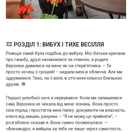
РОЗДІЛ 1: ВИБУХ І ТИХЕ ВЕСІЛЛЯ
Реакція сімей була подібна до вибуху. Мої батьки кричали
про ганьбу, друзі насміхалися за спиною, а родичі
Вероніки дивилися на мене як на стерв’ятника. – Ти
просто хочеш її грошей! – кидали мені в обличчя. Але ми
одружилися. Тихо, на її віллі, в оточенні кількох близьких
друзів.
Першої шлюбної ночі я нервувався. Коли ми залишилися
самі, Вероніка не чекала від мене зізнань. Вона просто
сіла поряд і простягла мені папку: документи на власність,
ключі від машин, рахунки. – “Я не можу це прийняти”, –
розгублено сказав я. Вона сумно посміхнулася. —
«Алехандро, я вийшла за тебе не лише через самотність.