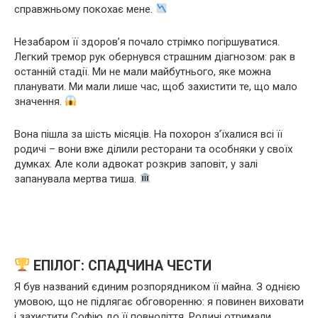
справжньому покохає мене.
Незабаром її здоров’я почало стрімко погіршуватися.
Легкий тремор рук обернувся страшним діагнозом: рак в
останній стадії. Ми не мали майбутнього, яке можна
планувати. Ми мали лише час, щоб захистити те, що мало
значення.
Вона пішла за шість місяців. На похорон з’їхалися всі її
родичі – вони вже ділили ресторани та особняки у своїх
думках. Але коли адвокат розкрив заповіт, у залі
запанувала мертва тиша.
ЕПІЛОГ: СПАДЧИНА ЧЕСТИ
Я був названий єдиним розпорядником її майна. З однією
умовою, що не підлягає обговоренню: я повинен виховати
і захистити Софію до її повноліття. Родичі отримали