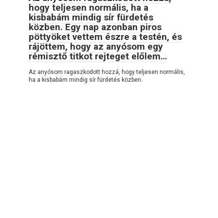
hogy teljesen normális, ha a
kisbabám mindig sír fürdetés
közben. Egy nap azonban piros
pöttyöket vettem észre a testén, és
rájöttem, hogy az anyósom egy
rémisztő titkot rejteget előlem…
Az anyósom ragaszkodott hozzá, hogy teljesen normális,
ha a kisbabám mindig sír fürdetés közben.