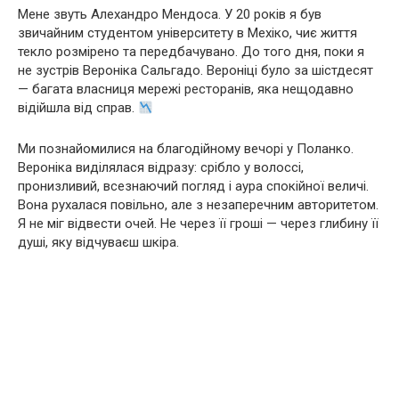
Мене звуть Алехандро Мендоса. У 20 років я був
звичайним студентом університету в Мехіко, чиє життя
текло розмірено та передбачувано. До того дня, поки я
не зустрів Вероніка Сальгадо. Вероніці було за шістдесят
— багата власниця мережі ресторанів, яка нещодавно
відійшла від справ.
Ми познайомилися на благодійному вечорі у Поланко.
Вероніка виділялася відразу: срібло у волоссі,
пронизливий, всезнаючий погляд і аура спокійної величі.
Вона рухалася повільно, але з незаперечним авторитетом.
Я не міг відвести очей. Не через її гроші — через глибину її
душі, яку відчуваєш шкіра.