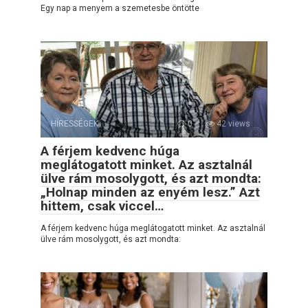
Egy nap a menyem a szemetesbe öntötte
HÍRESSÉGEK
0
42 views
A férjem kedvenc húga
meglátogatott minket. Az asztalnál
ülve rám mosolygott, és azt mondta:
„Holnap minden az enyém lesz.” Azt
hittem, csak viccel…
A férjem kedvenc húga meglátogatott minket. Az asztalnál
ülve rám mosolygott, és azt mondta: