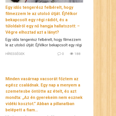
Egy idős tengerész felbérelt, hogy
filmezzem le az utolsó útját. Éjfélkor
bekapcsolt egy régi rádiót, és a
túloldalról egy nő hangja hallatszott: –
Végre elhoztad azt a lányt?
Egy idős tengerész felbérelt, hogy filmezzem
le az utolsó útját. Éjfélkor bekapcsolt egy régi
HÍRESSÉGEK
0
188
Minden vasárnap vacsorát főztem az
egész családnak. Egy nap a menyem a
szemetesbe öntötte az ételt, és azt
mondta: „Az én gyerekeim nem esznek
vidéki kosztot.” Abban a pillanatban
belépett a fiam…