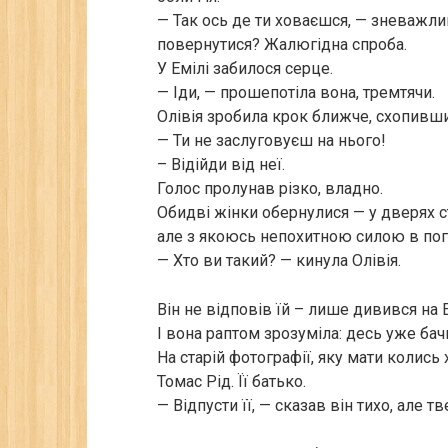
— Так ось де ти ховаєшся, — зневажли
повернутися? Жалюгідна спроба.
У Емілі забилося серце.
— Іди, — прошепотіла вона, тремтячи.
Олівія зробила крок ближче, схопивши 
— Ти не заслуговуєш на нього!
– Відійди від неї.
Голос пролунав різко, владно.
Обидві жінки обернулися — у дверях с
але з якоюсь непохитною силою в пог
— Хто ви такий? — кинула Олівія.
Він не відповів їй – лише дивився на Е
І вона раптом зрозуміла: десь уже бач
На старій фотографії, яку мати колись 
Томас Рід. Її батько.
— Відпусти її, — сказав він тихо, але т