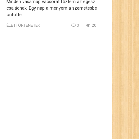
Minden vasárnap vacsorát főztem az egész
családnak. Egy nap a menyem a szemetesbe
öntötte
ÉLETTÖRTÉNETEK
0
20