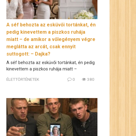
A séf behozta az esküvői tortánkat, én
pedig kinevettem a piszkos ruhája
miatt – de amikor a vőlegényem végre
meglátta az arcát, csak ennyit
suttogott: – Dajka?
A séf behozta az esküvői tortánkat, én pedig
kinevettem a piszkos ruhája miatt –
ÉLETTÖRTÉNETEK
0
380