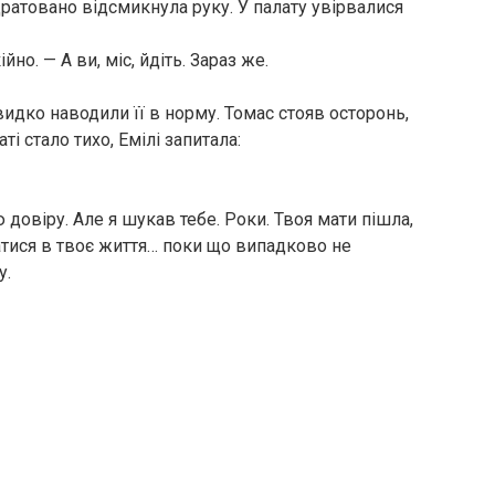
дратовано відсмикнула руку. У палату увірвалися
йно. — А ви, міс, йдіть. Зараз же.
швидко наводили її в норму. Томас стояв осторонь,
ті стало тихо, Емілі запитала:
довіру. Але я шукав тебе. Роки. Твоя мати пішла,
гатися в твоє життя… поки що випадково не
у.