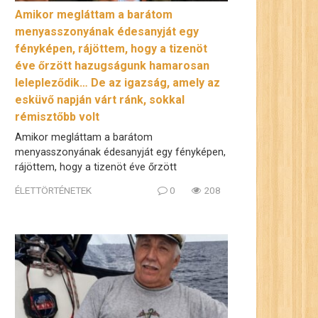
Amikor megláttam a barátom
menyasszonyának édesanyját egy
fényképen, rájöttem, hogy a tizenöt
éve őrzött hazugságunk hamarosan
lelepleződik… De az igazság, amely az
esküvő napján várt ránk, sokkal
rémisztőbb volt
Amikor megláttam a barátom
menyasszonyának édesanyját egy fényképen,
rájöttem, hogy a tizenöt éve őrzött
ÉLETTÖRTÉNETEK
0
208