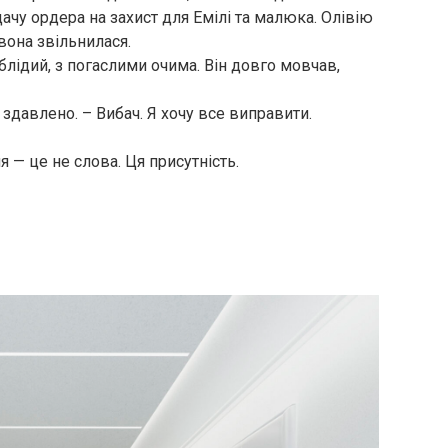
ачу ордера на захист для Емілі та малюка. Олівію
вона звільнилася.
 блідий, з погаслими очима. Він довго мовчав,
 здавлено. – Вибач. Я хочу все виправити.
я — це не слова. Ця присутність.