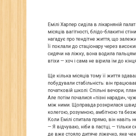
Емілі Харпер сиділа в лікарняній пала
місяців вагітності, блідо-блакитні стіни
нагадує про тендітне життя, що залежит
Її поклали до стаціонару через високий
сидячи на ліжку, вона водила пальцям
втіхи — хоч і сама не вірила їм до кінця
Ще кілька місяців тому її життя здава
побудували стабільність: він працював
початковій школі. Спільні вечори, пл
Але потім почалися «пізні наради», чу
між ними. Щоправда розкрилася швидк
колегою, розумною, амбітною та без
Коли Емілі спитала прямо, він навіть 
— Я відчуваю, ніби в пастці, — тільки 
де вже стояло дитяче ліжечко, яке чек