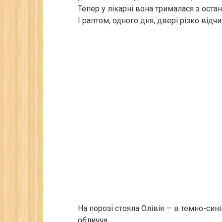
Тепер у лікарні вона трималася з остан
І раптом, одного дня, двері різко відч
На порозі стояла Олівія — в темно-син
обличчя.