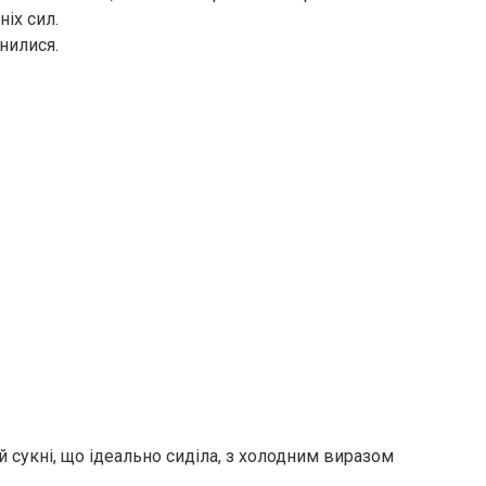
ніх сил.
инилися.
ій сукні, що ідеально сиділа, з холодним виразом