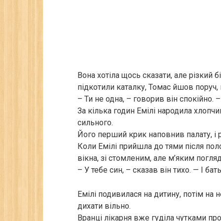
Вона хотіла щось сказати, але різкий 
підкотили каталку, Томас йшов поруч, н
– Ти не одна, – говорив він спокійно. 
За кілька годин Емілі народила хлопчи
сильного.
Його перший крик наповнив палату, і 
Коли Емілі прийшла до тями після поло
вікна, зі стомленим, але м’яким погля
– У тебе син, – сказав він тихо. — І б
Емілі подивилася на дитину, потім на н
дихати вільно.
Вранці лікарня вже гуділа чутками пр