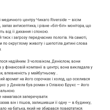
ті медичного центру Чикаго Riverside — вісім
, запах антисептика, і рівне «біп-біп» монітора, що
ь від її дихання і спокою.
 тиск і загрозу передчасних пологів. На самоті,
и по округлому животу і шепотіла дитині слова
.
лося надійним. З чоловіком, Денієлом, вони
 у фінансовій компанії в центрі, вона викладала у
ани, впевненість у майбутньому…
жий аромат на його сорочках і холод, що оселився
о: у Деніела був роман з Олівією Брукс — його
жальною.
не намагався заперечувати.
сказав він і пішов, залишивши її одну — в будинку,
ало на батька, який не збирався повертатися.