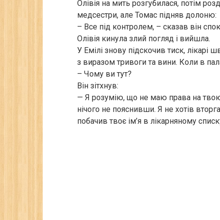
Олівія на мить розгубилася, потім роз
медсестри, але Томас підняв долоню:
– Все під контролем, – сказав він спокі
Олівія кинула злий погляд і вийшла.
У Емілі знову підскочив тиск, лікарі 
з виразом тривоги та вини. Коли в пала
– Чому ви тут?
Він зітхнув:
— Я розумію, що не маю права на твою 
нічого не пояснивши. Я не хотів втор
побачив твоє ім’я в лікарняному списк