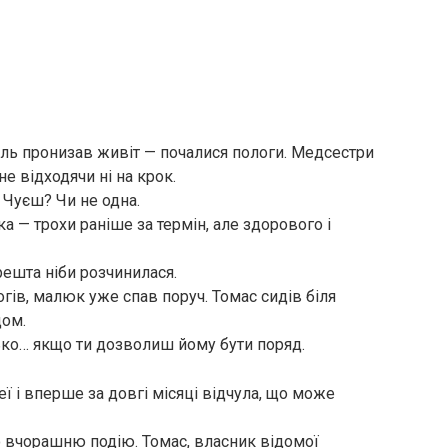
біль пронизав живіт — почалися пологи. Медсестри
е відходячи ні на крок.
– Чуєш? Чи не одна.
ка — трохи раніше за термін, але здорового і
решта ніби розчинилася.
гів, малюк уже спав поруч. Томас сидів біля
дом.
атько… якщо ти дозволиш йому бути поряд.
еї і вперше за довгі місяці відчула, що може
о вчорашню подію. Томас, власник відомої