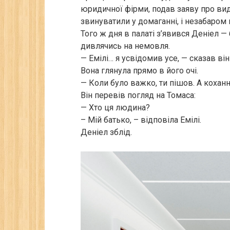
юридичної фірми, подав заяву про вид
звинуватили у домаганні, і незабаром 
Того ж дня в палаті з’явився Деніел —
дивлячись на немовля.
— Емілі… я усвідомив усе, — сказав він
Вона глянула прямо в його очі.
— Коли було важко, ти пішов. А коханн
Він перевів погляд на Томаса:
— Хто ця людина?
– Мій батько, – відповіла Емілі.
Деніел зблід.