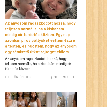
Az anyósom ragaszkodott hozzá, hogy
teljesen normális, ha a kisbabám
mindig sír fürdetés közben. Egy nap
azonban piros pöttyöket vettem észre
a testén, és rájöttem, hogy az anyósom
egy rémisztő titkot rejteget előlem…
Az anyósom ragaszkodott hozzá, hogy
teljesen normális, ha a kisbabám mindig sír
fürdetés közben.
ÉLETTÖRTÉNETEK
0
1001