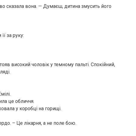
во сказала вона. — Думаєш, дитина змусить його
її за руку:
тояв високий чоловік у темному пальті. Спокійний,
ляді.
мілі.
ила це обличчя.
ховала у коробці на горищі.
вердо. – Це лікарня, а не поле бою.