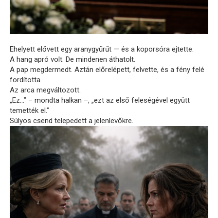
Ehelyett elővett egy aranygyűrűt — és a koporsóra ejtette.
A hang apró volt. De mindenen áthatolt.
A pap megdermedt. Aztán előrelépett, felvette, és a fény felé
fordította.
Az arca megváltozott.
„Ez…” – mondta halkan –, „ezt az első feleségével együtt
temették el.”
Súlyos csend telepedett a jelenlevőkre.