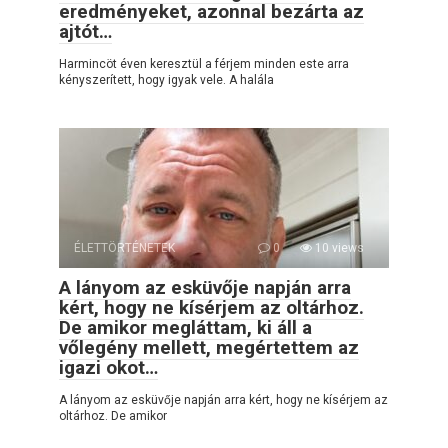
eredményeket, azonnal bezárta az
ajtót…
Harmincöt éven keresztül a férjem minden este arra
kényszerített, hogy igyak vele. A halála
ÉLETTÖRTÉNETEK
0
10 views
A lányom az esküvője napján arra
kért, hogy ne kísérjem az oltárhoz.
De amikor megláttam, ki áll a
vőlegény mellett, megértettem az
igazi okot…
A lányom az esküvője napján arra kért, hogy ne kísérjem az
oltárhoz. De amikor