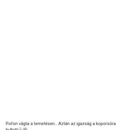
Pofon vágta a temetésen… Aztán az igazság a koporsóra
hullott