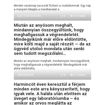
Minden vasárnap vacsorát főztem a családomnak. Egy nap
a menyem kikapta a merőkanalat a
ÉLETTÖRTÉNETEK
0
12 views
Miután az anyósom meghalt,
mindannyian összegyűltünk, hogy
meghallgassuk a végrendeletét.
Mindegyikünk már előre eldöntötte,
mire költi majd a saját részét — de az
ügyvéd utolsó mondata után senki
sem tudott megszólalni…
Miután az anyósom meghalt, mindannyian összegyűltünk,
hogy meghallgassuk a végrendeletét. Mindegyikünk már
előre eldöntötte,
HÍRESSÉGEK
0
11 views
Harmincöt éven keresztül a férjem
minden este arra kényszerített, hogy
igyak vele. A halála után elvittem az
üveget egy laboratóriumba – és
amikor az orvos meglátta az