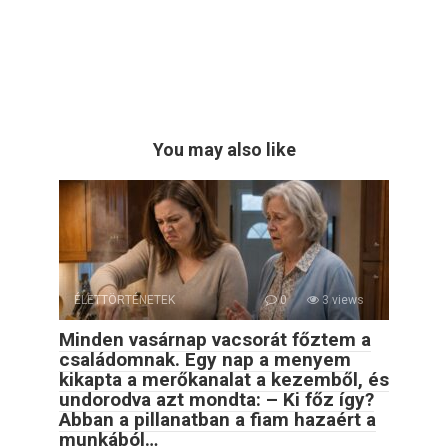
You may also like
ÉLETTÖRTÉNETEK
0
3 views
Minden vasárnap vacsorát főztem a
családomnak. Egy nap a menyem
kikapta a merőkanalat a kezemből, és
undorodva azt mondta: – Ki főz így?
Abban a pillanatban a fiam hazaért a
munkából…