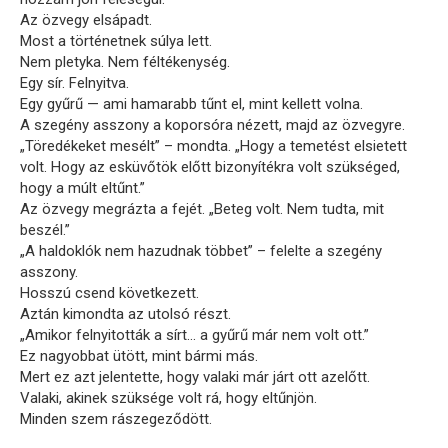
Az özvegy elsápadt.
Most a történetnek súlya lett.
Nem pletyka. Nem féltékenység.
Egy sír. Felnyitva.
Egy gyűrű — ami hamarabb tűnt el, mint kellett volna.
A szegény asszony a koporsóra nézett, majd az özvegyre.
„Töredékeket mesélt” – mondta. „Hogy a temetést elsietett
volt. Hogy az esküvőtök előtt bizonyítékra volt szükséged,
hogy a múlt eltűnt.”
Az özvegy megrázta a fejét. „Beteg volt. Nem tudta, mit
beszél.”
„A haldoklók nem hazudnak többet” – felelte a szegény
asszony.
Hosszú csend következett.
Aztán kimondta az utolsó részt.
„Amikor felnyitották a sírt… a gyűrű már nem volt ott.”
Ez nagyobbat ütött, mint bármi más.
Mert ez azt jelentette, hogy valaki már járt ott azelőtt.
Valaki, akinek szüksége volt rá, hogy eltűnjön.
Minden szem rászegeződött.