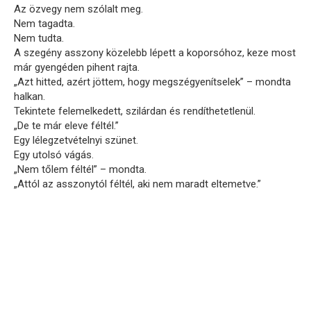
Az özvegy nem szólalt meg.
Nem tagadta.
Nem tudta.
A szegény asszony közelebb lépett a koporsóhoz, keze most
már gyengéden pihent rajta.
„Azt hitted, azért jöttem, hogy megszégyenítselek” – mondta
halkan.
Tekintete felemelkedett, szilárdan és rendíthetetlenül.
„De te már eleve féltél.”
Egy lélegzetvételnyi szünet.
Egy utolsó vágás.
„Nem tőlem féltél” – mondta.
„Attól az asszonytól féltél, aki nem maradt eltemetve.”