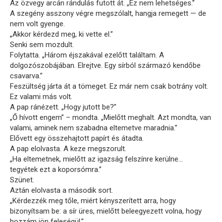
Az özvegy arcán rándulás futott át. „Ez nem lehetséges.”
A szegény asszony végre megszólalt, hangja remegett — de
nem volt gyenge.
„Akkor kérdezd meg, ki vette el.”
Senki sem mozdult.
Folytatta. „Három éjszakával ezelőtt találtam. A
dolgozószobájában. Elrejtve. Egy sírból származó kendőbe
csavarva.”
Feszültség járta át a tömeget. Ez már nem csak botrány volt.
Ez valami más volt.
A pap ránézett. „Hogy jutott be?”
„Ő hívott engem” – mondta. „Mielőtt meghalt. Azt mondta, van
valami, aminek nem szabadna eltemetve maradnia.”
Elővett egy összehajtott papírt és átadta.
A pap elolvasta. A keze megszorult.
„Ha eltemetnek, mielőtt az igazság felszínre kerülne…
tegyétek ezt a koporsómra.”
Szünet.
Aztán elolvasta a második sort.
„Kérdezzék meg tőle, miért kényszerített arra, hogy
bizonyítsam be: a sír üres, mielőtt beleegyezett volna, hogy
hozzám jön feleségül.”