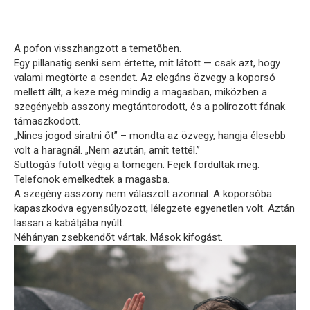
A pofon visszhangzott a temetőben.
Egy pillanatig senki sem értette, mit látott — csak azt, hogy
valami megtörte a csendet. Az elegáns özvegy a koporsó
mellett állt, a keze még mindig a magasban, miközben a
szegényebb asszony megtántorodott, és a polírozott fának
támaszkodott.
„Nincs jogod siratni őt” – mondta az özvegy, hangja élesebb
volt a haragnál. „Nem azután, amit tettél.”
Suttogás futott végig a tömegen. Fejek fordultak meg.
Telefonok emelkedtek a magasba.
A szegény asszony nem válaszolt azonnal. A koporsóba
kapaszkodva egyensúlyozott, lélegzete egyenetlen volt. Aztán
lassan a kabátjába nyúlt.
Néhányan zsebkendőt vártak. Mások kifogást.