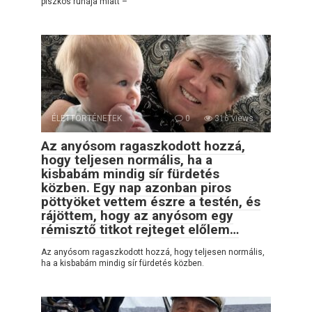
piszkos ruhája miatt –
ÉLETTÖRTÉNETEK
0
316 views
Az anyósom ragaszkodott hozzá,
hogy teljesen normális, ha a
kisbabám mindig sír fürdetés
közben. Egy nap azonban piros
pöttyöket vettem észre a testén, és
rájöttem, hogy az anyósom egy
rémisztő titkot rejteget előlem…
Az anyósom ragaszkodott hozzá, hogy teljesen normális,
ha a kisbabám mindig sír fürdetés közben.