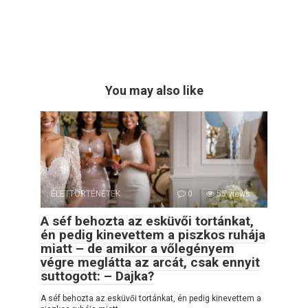
You may also like
ÉLETTÖRTÉNETEK
0
55 views
A séf behozta az esküvői tortánkat,
én pedig kinevettem a piszkos ruhája
miatt – de amikor a vőlegényem
végre meglátta az arcát, csak ennyit
suttogott: – Dajka?
A séf behozta az esküvői tortánkat, én pedig kinevettem a