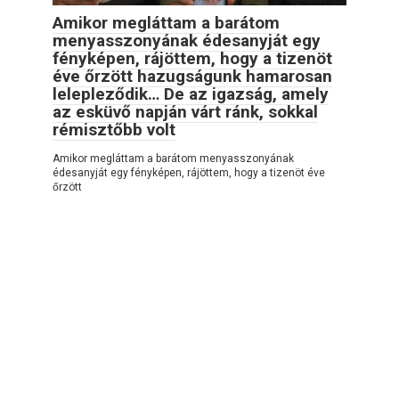
Amikor megláttam a barátom
menyasszonyának édesanyját egy
fényképen, rájöttem, hogy a tizenöt
éve őrzött hazugságunk hamarosan
lelepleződik… De az igazság, amely
az esküvő napján várt ránk, sokkal
rémisztőbb volt
Amikor megláttam a barátom menyasszonyának
édesanyját egy fényképen, rájöttem, hogy a tizenöt éve
őrzött