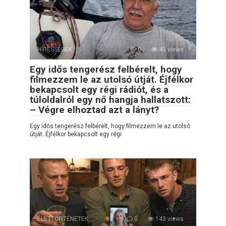
HÍRESSÉGEK
0
45 views
Egy idős tengerész felbérelt, hogy
filmezzem le az utolsó útját. Éjfélkor
bekapcsolt egy régi rádiót, és a
túloldalról egy nő hangja hallatszott:
– Végre elhoztad azt a lányt?
Egy idős tengerész felbérelt, hogy filmezzem le az utolsó
útját. Éjfélkor bekapcsolt egy régi
ÉLETTÖRTÉNETEK
0
143 views