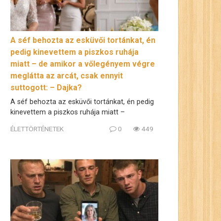
A séf behozta az esküvői tortánkat, én
pedig kinevettem a piszkos ruhája
miatt – de amikor a vőlegényem végre
meglátta az arcát, csak ennyit
suttogott: – Dajka?
A séf behozta az esküvői tortánkat, én pedig
kinevettem a piszkos ruhája miatt –
ÉLETTÖRTÉNETEK
0
449