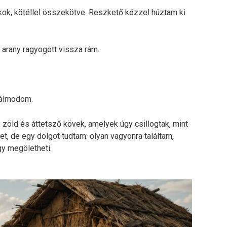
kok, kötéllel összekötve. Reszkető kézzel húztam ki
 arany ragyogott vissza rám.
, álmodom.
zöld és áttetsző kövek, amelyek úgy csillogtak, mint
et, de egy dolgot tudtam: olyan vagyonra találtam,
y megöletheti.