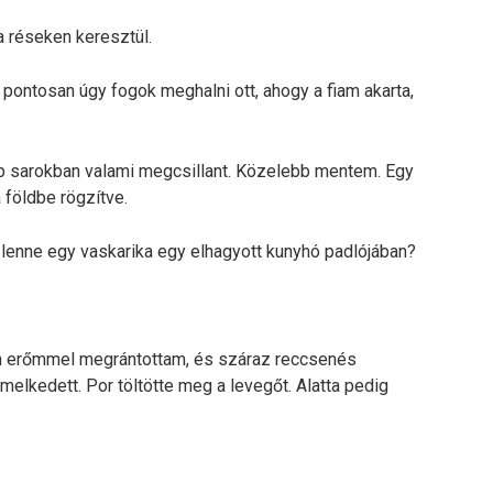
a réseken keresztül.
pontosan úgy fogok meghalni ott, ahogy a fiam akarta,
bb sarokban valami megcsillant. Közelebb mentem. Egy
 földbe rögzítve.
t lenne egy vaskarika egy elhagyott kunyhó padlójában?
n erőmmel megrántottam, és száraz reccsenés
melkedett. Por töltötte meg a levegőt. Alatta pedig