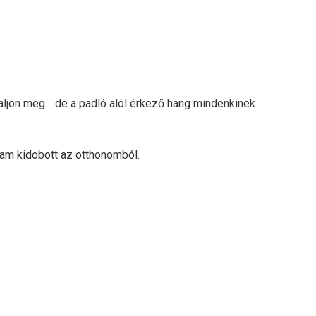
aljon meg… de a padló alól érkező hang mindenkinek
iam kidobott az otthonomból.