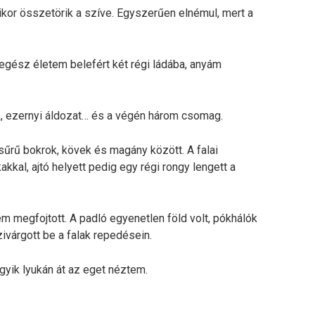
ikor összetörik a szíve. Egyszerűen elnémul, mert a
egész életem belefért két régi ládába, anyám
 ezernyi áldozat… és a végén három csomag.
sűrű bokrok, kövek és magány között. A falai
kakkal, ajtó helyett pedig egy régi rongy lengett a
 megfojtott. A padló egyenetlen föld volt, pókhálók
zivárgott be a falak repedésein.
egyik lyukán át az eget néztem.