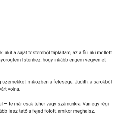
akit a saját testemből tápláltam, az a fiú, aki mellett
önyörögtem Istenhez, hogy inkább engem vegyen el,
eg szemekkel, miközben a felesége, Judith, a sarokból
árt volna.
l — te már csak teher vagy számunkra. Van egy régi
bb lesz tető a fejed fölött, amikor meghalsz.