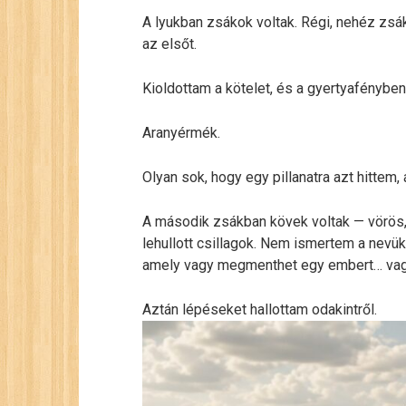
A lyukban zsákok voltak. Régi, nehéz zsá
az elsőt.
Kioldottam a kötelet, és a gyertyafényben
Aranyérmék.
Olyan sok, hogy egy pillanatra azt hittem
A második zsákban kövek voltak — vörös, 
lehullott csillagok. Nem ismertem a nevük
amely vagy megmenthet egy embert… vag
Aztán lépéseket hallottam odakintről.