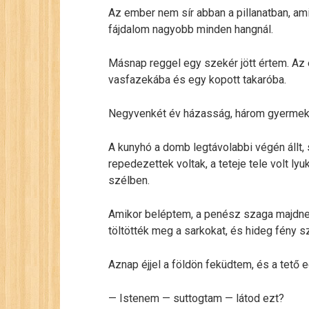
Az ember nem sír abban a pillanatban, am
fájdalom nagyobb minden hangnál.
Másnap reggel egy szekér jött értem. Az 
vasfazekába és egy kopott takaróba.
Negyvenkét év házasság, három gyermek,
A kunyhó a domb legtávolabbi végén állt, 
repedezettek voltak, a teteje tele volt lyu
szélben.
Amikor beléptem, a penész szaga majdnem
töltötték meg a sarkokat, és hideg fény s
Aznap éjjel a földön feküdtem, és a tető 
— Istenem — suttogtam — látod ezt?