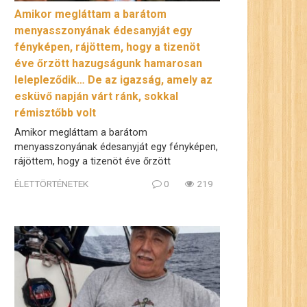
Amikor megláttam a barátom
menyasszonyának édesanyját egy
fényképen, rájöttem, hogy a tizenöt
éve őrzött hazugságunk hamarosan
lelepleződik… De az igazság, amely az
esküvő napján várt ránk, sokkal
rémisztőbb volt
Amikor megláttam a barátom
menyasszonyának édesanyját egy fényképen,
rájöttem, hogy a tizenöt éve őrzött
ÉLETTÖRTÉNETEK
0
219