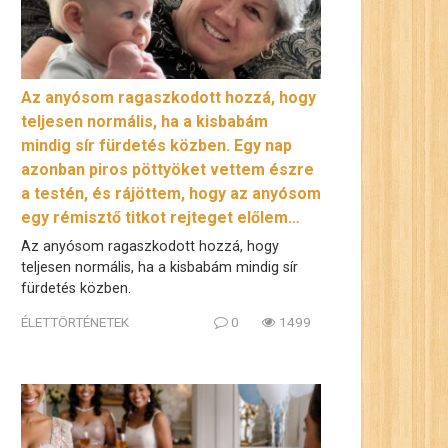
Az anyósom ragaszkodott hozzá, hogy
teljesen normális, ha a kisbabám
mindig sír fürdetés közben. Egy nap
azonban piros pöttyöket vettem észre
a testén, és rájöttem, hogy az anyósom
egy rémisztő titkot rejteget előlem…
Az anyósom ragaszkodott hozzá, hogy
teljesen normális, ha a kisbabám mindig sír
fürdetés közben.
ÉLETTÖRTÉNETEK
0
1499