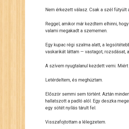
Nem érkezett válasz. Csak a szél fütyült 
Reggel, amikor már kezdtem elhinni, hogy 
valami megakadt a szememen.
Egy kupac régi szalma alatt, a legsötéte
vaskarikát láttam — vastagot, rozsdásat, a
A szívem nyugtalanul kezdett verni. Miér
Letérdeltem, és meghúztam.
Először semmi sem történt. Aztán minde
hallatszott a padló alól. Egy deszka mege
egy sötét nyílás tárult fel.
Visszafojtottam a lélegzetem.