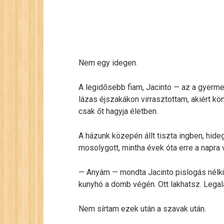
Nem egy idegen.
A legidősebb fiam, Jacinto — az a gyermek, 
lázas éjszakákon virrasztottam, akiért k
csak őt hagyja életben.
A házunk közepén állt tiszta ingben, hid
mosolygott, mintha évek óta erre a napra v
— Anyám — mondta Jacinto pislogás nélkü
kunyhó a domb végén. Ott lakhatsz. Legalá
Nem sírtam ezek után a szavak után.