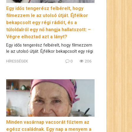
Egy idős tengerész felbérelt, hogy
filmezzem le az utolsó útját. Éjfélkor
bekapcsolt egy régi rádiót, és a
túloldalról egy nő hangja hallatszott: –
Végre elhoztad azt a lányt?
Egy idős tengerész felbérelt, hogy filmezzem
le az utolsó útját. Éjfélkor bekapcsolt egy régi
HÍRESSÉGEK
0
206
Minden vasárnap vacsorát főztem az
egész családnak. Egy nap a menyem a