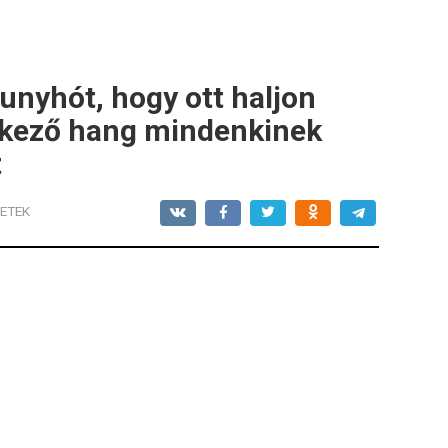
unyhót, hogy ott haljon
érkező hang mindenkinek
t
ETEK