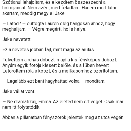
Szótlanul lehajoltam, és elkezdtem összeszedni a
holmijaimat. Nem azért, mert feladtam. Hanem mert látni
akartam, meddig megy el Jake.
— Látod? — suttogta Lauren elég hangosan ahhoz, hogy
meghalljam. — Végre megérti, hol a helye.
Jake nevetett.
Ez a nevetés jobban fájt, mint maga az árulás.
Felvettem a ruhás dobozt, majd a kis fényképes dobozt.
Anyám egyik fotója kiesett belőle, és a fűben hevert.
Letöröltem róla a koszt, és a mellkasomhoz szorítottam.
— Legalább ezt bent hagyhattad volna — mondtam.
Jake vállat vont.
— Ne dramatizálj, Emma. Az életed nem ért véget. Csak már
nem itt folytatódik.
Abban a pillanatban fényszórók jelentek meg az utca végén.