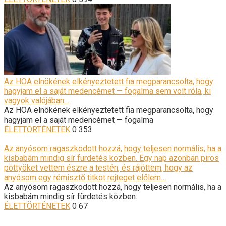
Az HOA elnökének elkényeztetett fia megparancsolta, hogy
hagyjam el a saját medencémet — fogalma sem volt róla, ki
vagyok valójában…
Az HOA elnökének elkényeztetett fia megparancsolta, hogy
hagyjam el a saját medencémet — fogalma
ÉLETTÖRTÉNETEK
0
353
Az anyósom ragaszkodott hozzá, hogy teljesen normális, ha a
kisbabám mindig sír fürdetés közben. Egy nap azonban piros
pöttyöket vettem észre a testén, és rájöttem, hogy az
anyósom egy rémisztő titkot rejteget előlem…
Az anyósom ragaszkodott hozzá, hogy teljesen normális, ha a
kisbabám mindig sír fürdetés közben.
ÉLETTÖRTÉNETEK
0
67