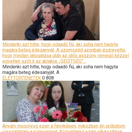
Mindenki azt hitte, hogy odaadó fiú, aki soha nem hagyta
magára beteg édesanyját. A szomszéd azonban észrevette,
hogy minden látogatása után az idős asszony remegő kézzel
egyetlen szót ír az ablakra: „SEGÍTSÉG”…
Mindenki azt hitte, hogy odaadó fiú, aki soha nem hagyta
magára beteg édesanyját. A
ÉLETTÖRTÉNETEK
0
808
Anyám mosolyog ezen a fényképen, miközben én próbálom
visszatartani a könnyeimet. Közvetlenül a kép elkészítése