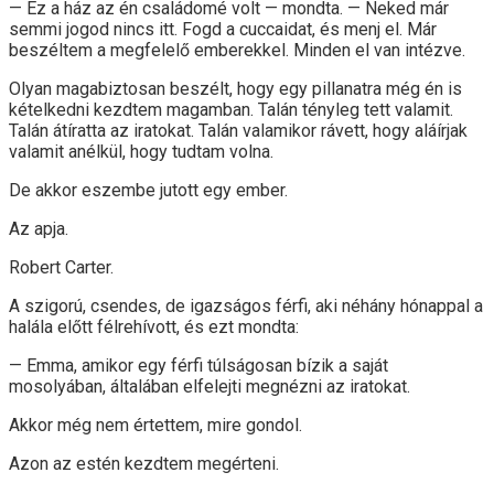
— Ez a ház az én családomé volt — mondta. — Neked már
semmi jogod nincs itt. Fogd a cuccaidat, és menj el. Már
beszéltem a megfelelő emberekkel. Minden el van intézve.
Olyan magabiztosan beszélt, hogy egy pillanatra még én is
kételkedni kezdtem magamban. Talán tényleg tett valamit.
Talán átíratta az iratokat. Talán valamikor rávett, hogy aláírjak
valamit anélkül, hogy tudtam volna.
De akkor eszembe jutott egy ember.
Az apja.
Robert Carter.
A szigorú, csendes, de igazságos férfi, aki néhány hónappal a
halála előtt félrehívott, és ezt mondta:
— Emma, amikor egy férfi túlságosan bízik a saját
mosolyában, általában elfelejti megnézni az iratokat.
Akkor még nem értettem, mire gondol.
Azon az estén kezdtem megérteni.