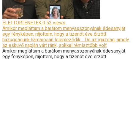
ÉLETTÖRTÉNETEK
0
52 views
Amikor megláttam a barátom menyasszonyának édesanyját
egy fényképen, rájöttem, hogy a tizenöt éve őrzött
hazugságunk hamarosan lelepleződik… De az igazság, amely
az esküvő napján várt ránk, sokkal rémisztőbb volt
Amikor megláttam a barátom menyasszonyának édesanyját
egy fényképen, rájöttem, hogy a tizenöt éve őrzött