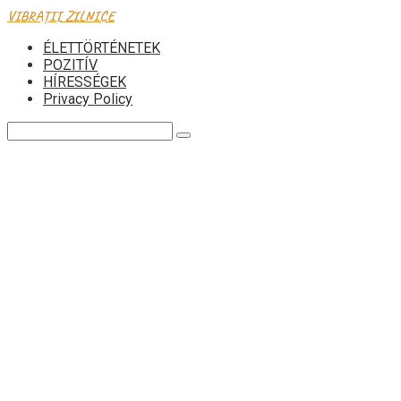
Skip
VIBRAȚII ZILNICE
to
ÉLETTÖRTÉNETEK
content
POZITÍV
HÍRESSÉGEK
Privacy Policy
Search: