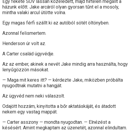
Egy fekete SUV lassan közeledett, majd hirtelen megállt a
házunk előtt. Jake arcáról olyan gyorsan tűnt el a mosoly,
mintha valaki arcul ütötte volna.
Egy magas férfi szállt ki az autóból sötét öltönyben.
Azonnal felismertem.
Henderson úr volt az.
A Carter család ügyvédje.
Az az ember, akinek a nevét Jake mindig arra használta, hogy
lenyűgözzön másokat.
— Maga mit keres itt? — kérdezte Jake, miközben próbálta
nyugodtnak mutatni a hangját.
Az ügyvéd nem neki válaszolt.
Odajött hozzám, kinyitotta a bőr aktatáskáját, és átadott
nekem egy vastag mappát.
— Carter asszony — mondta nyugodtan. — Elnézést a
késésért. Amint megkaptam az üzenetét, azonnal elindultam.