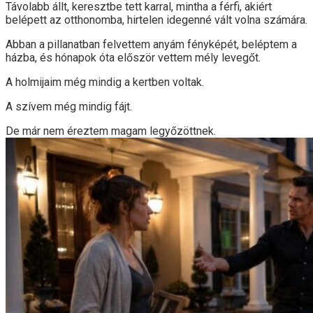
Távolabb állt, keresztbe tett karral, mintha a férfi, akiért
belépett az otthonomba, hirtelen idegenné vált volna számára.
Abban a pillanatban felvettem anyám fényképét, beléptem a
házba, és hónapok óta először vettem mély levegőt.
A holmijaim még mindig a kertben voltak.
A szívem még mindig fájt.
De már nem éreztem magam legyőzöttnek.