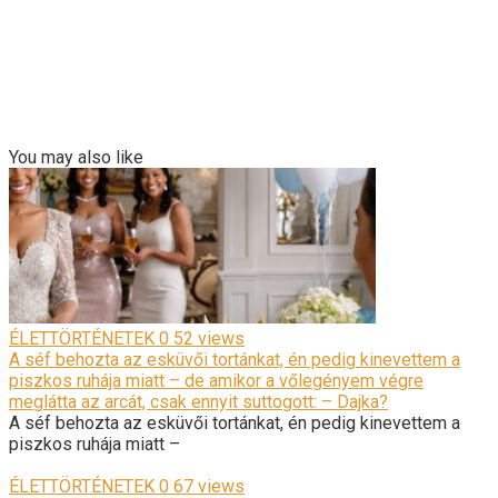
You may also like
ÉLETTÖRTÉNETEK
0
52 views
A séf behozta az esküvői tortánkat, én pedig kinevettem a
piszkos ruhája miatt – de amikor a vőlegényem végre
meglátta az arcát, csak ennyit suttogott: – Dajka?
A séf behozta az esküvői tortánkat, én pedig kinevettem a
piszkos ruhája miatt –
ÉLETTÖRTÉNETEK
0
67 views