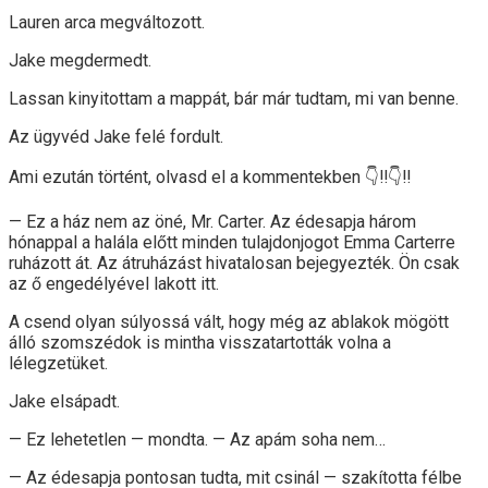
Lauren arca megváltozott.
Jake megdermedt.
Lassan kinyitottam a mappát, bár már tudtam, mi van benne.
Az ügyvéd Jake felé fordult.
Ami ezután történt, olvasd el a kommentekben 👇‼️👇‼️
— Ez a ház nem az öné, Mr. Carter. Az édesapja három
hónappal a halála előtt minden tulajdonjogot Emma Carterre
ruházott át. Az átruházást hivatalosan bejegyezték. Ön csak
az ő engedélyével lakott itt.
A csend olyan súlyossá vált, hogy még az ablakok mögött
álló szomszédok is mintha visszatartották volna a
lélegzetüket.
Jake elsápadt.
— Ez lehetetlen — mondta. — Az apám soha nem…
— Az édesapja pontosan tudta, mit csinál — szakította félbe