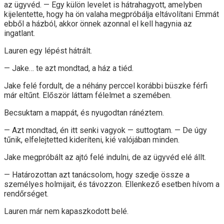
az ügyvéd. — Egy külön levelet is hátrahagyott, amelyben
kijelentette, hogy ha ön valaha megpróbálja eltávolítani Emmát
ebből a házból, akkor önnek azonnal el kell hagynia az
ingatlant.
Lauren egy lépést hátrált.
— Jake… te azt mondtad, a ház a tiéd.
Jake felé fordult, de a néhány perccel korábbi büszke férfi
már eltűnt. Először láttam félelmet a szemében.
Becsuktam a mappát, és nyugodtan ránéztem.
— Azt mondtad, én itt senki vagyok — suttogtam. — De úgy
tűnik, elfelejtetted kideríteni, kié valójában minden.
Jake megpróbált az ajtó felé indulni, de az ügyvéd elé állt.
— Határozottan azt tanácsolom, hogy szedje össze a
személyes holmijait, és távozzon. Ellenkező esetben hívom a
rendőrséget.
Lauren már nem kapaszkodott belé.