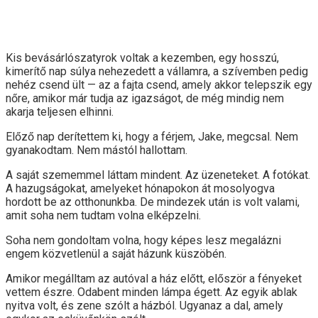
Kis bevásárlószatyrok voltak a kezemben, egy hosszú,
kimerítő nap súlya nehezedett a vállamra, a szívemben pedig
nehéz csend ült — az a fajta csend, amely akkor telepszik egy
nőre, amikor már tudja az igazságot, de még mindig nem
akarja teljesen elhinni.
Előző nap derítettem ki, hogy a férjem, Jake, megcsal. Nem
gyanakodtam. Nem mástól hallottam.
A saját szememmel láttam mindent. Az üzeneteket. A fotókat.
A hazugságokat, amelyeket hónapokon át mosolyogva
hordott be az otthonunkba. De mindezek után is volt valami,
amit soha nem tudtam volna elképzelni.
Soha nem gondoltam volna, hogy képes lesz megalázni
engem közvetlenül a saját házunk küszöbén.
Amikor megálltam az autóval a ház előtt, először a fényeket
vettem észre. Odabent minden lámpa égett. Az egyik ablak
nyitva volt, és zene szólt a házból. Ugyanaz a dal, amely