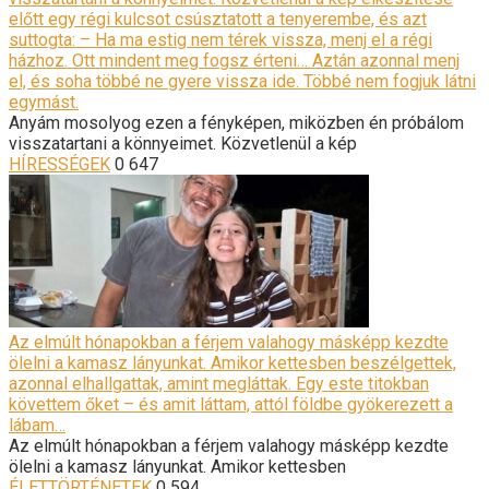
előtt egy régi kulcsot csúsztatott a tenyerembe, és azt
suttogta: – Ha ma estig nem térek vissza, menj el a régi
házhoz. Ott mindent meg fogsz érteni… Aztán azonnal menj
el, és soha többé ne gyere vissza ide. Többé nem fogjuk látni
egymást.
Anyám mosolyog ezen a fényképen, miközben én próbálom
visszatartani a könnyeimet. Közvetlenül a kép
HÍRESSÉGEK
0
647
Az elmúlt hónapokban a férjem valahogy másképp kezdte
ölelni a kamasz lányunkat. Amikor kettesben beszélgettek,
azonnal elhallgattak, amint megláttak. Egy este titokban
követtem őket – és amit láttam, attól földbe gyökerezett a
lábam…
Az elmúlt hónapokban a férjem valahogy másképp kezdte
ölelni a kamasz lányunkat. Amikor kettesben
ÉLETTÖRTÉNETEK
0
594