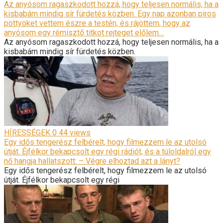
Az anyósom ragaszkodott hozzá, hogy teljesen normális, ha a
kisbabám mindig sír fürdetés közben. Egy nap azonban piros
pöttyöket vettem észre a testén, és rájöttem, hogy az
anyósom egy rémisztő titkot rejteget előlem…
Az anyósom ragaszkodott hozzá, hogy teljesen normális, ha a
kisbabám mindig sír fürdetés közben.
HÍRESSÉGEK
0
44 views
Egy idős tengerész felbérelt, hogy filmezzem le az utolsó
útját. Éjfélkor bekapcsolt egy régi rádiót, és a túloldalról egy
nő hangja hallatszott: – Végre elhoztad azt a lányt?
Egy idős tengerész felbérelt, hogy filmezzem le az utolsó
útját. Éjfélkor bekapcsolt egy régi