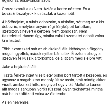
egykor az esküvőnkön szólt.
Összeszorult a szívem. Aztán a kertre néztem. És a
bevásárlószatyrok kicsúsztak a kezemből.
A bőröndjeim, a ruhás dobozaim, a táskáim, sőt még az a kis
doboz is, amelyben anyám régi fényképeit tartottam,
szétszórva hevert a kertben. Nem gondosan. Nem
tisztelettel. Hanem úgy, mintha valaki szemetet dobált volna
ki a házból.
Több szomszéd már az ablakoknál állt. Néhányan a függöny
mögül figyeltek, mások nyíltan bámultak. Éreztem, ahogy a
szégyen felkúszik a torkomba, de a lábam mégis előre vitt.
Jake a bejáratnál állt.
Tiszta fekete inget viselt, egy pohár bort tartott a kezében, és
ugyanaz a magabiztos mosoly ült az arcán, amit mindig akkor
viselt, amikor azt hitte, megnyert egy vitát. Mellette Lauren
állt magas sarkúban, vörös rúzzsal, olyan tekintettel, mintha
már be is költözött volna az életembe.
Az én helyemre.